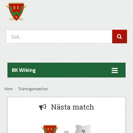
BK Wiking
Hem
Träningsmatcher
Nästa match
VS