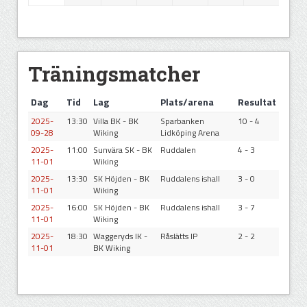
Träningsmatcher
Dag
Tid
Lag
Plats/arena
Resultat
2025-
13:30
Villa BK - BK
Sparbanken
10 - 4
09-28
Wiking
Lidköping Arena
2025-
11:00
Sunvära SK - BK
Ruddalen
4 - 3
11-01
Wiking
2025-
13:30
SK Höjden - BK
Ruddalens ishall
3 - 0
11-01
Wiking
2025-
16:00
SK Höjden - BK
Ruddalens ishall
3 - 7
11-01
Wiking
2025-
18:30
Waggeryds IK -
Råslätts IP
2 - 2
11-01
BK Wiking