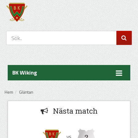
BK Wiking
Hem
Gläntan
Nästa match
VS