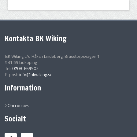
Kontakta BK Wiking
BK Wiking c/o Håkan Lindeberg, Brasstorpsvägen 1
531 59 Lidköping
Tel:
0708-869902
E-post:
info@bkwiking.se
Information
Om cookies
Socialt