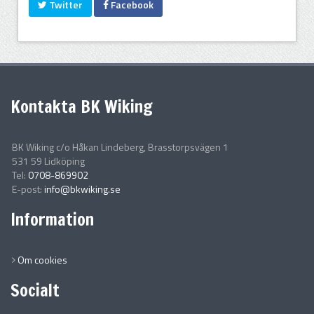
Twitter
Facebook
Kontakta BK Wiking
BK Wiking c/o Håkan Lindeberg, Brasstorpsvägen 1
531 59 Lidköping
Tel:
0708-869902
E-post:
info@bkwiking.se
Information
Om cookies
Socialt