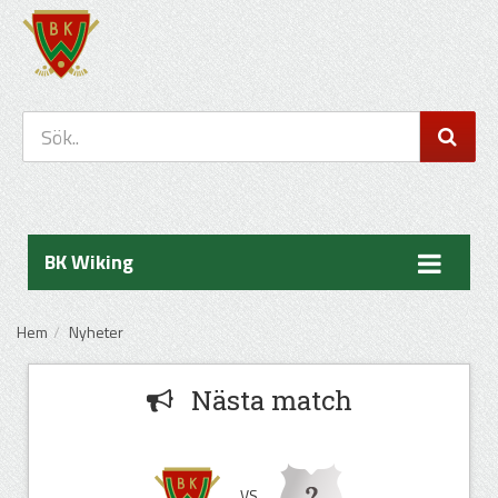
BK Wiking
Hem
Nyheter
Nästa match
VS