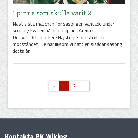
1 pinne som skulle varit 2
Näst sista matchen för säsongen väntade under
söndagskvällen på hemmaplan i Arenan.
Det var Otterbäcken/Hajstorp som stod för
motståndet. De har liksom vi haft en sisådär säsong
detta år.
«
1
2
»
Kontakta BK Wiking