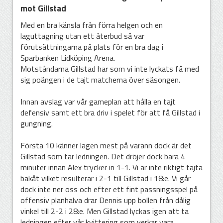
mot Gillstad
Med en bra känsla från förra helgen och en
laguttagning utan ett återbud så var
förutsättningarna på plats för en bra dag i
Sparbanken Lidköping Arena.
Motståndarna Gillstad har som vi inte lyckats få med
sig poängen i de tajt matcherna över säsongen.
Innan avslag var vår gameplan att hålla en tajt
defensiv samt ett bra driv i spelet för att få Gillstad i
gungning.
Första 10 känner lagen mest på varann dock är det
Gillstad som tar ledningen. Det dröjer dock bara 4
minuter innan Alex trycker in 1-1. Vi är inte riktigt tajta
bakåt vilket resulterar i 2-1 till Gillstad i 18:e. Vi går
dock inte ner oss och efter ett fint passningsspel på
offensiv planhalva drar Dennis upp bollen från dålig
vinkel till 2-2 i 28:e. Men Gillstad lyckas igen att ta
ledningen efter vår kvittering som verkar vara