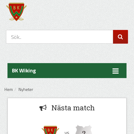
BK Wiking
Hem
Nyheter
Nästa match
VS