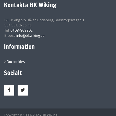
Kontakta BK Wiking
BK Wiking c/o Håkan Lindeberg, Brasstorpsvägen 1
531 59 Lidköping
Tel:
0708-869902
E-post:
info@bkwiking.se
Information
Om cookies
Socialt
Copyright © 1933-2026 BK Wiking.