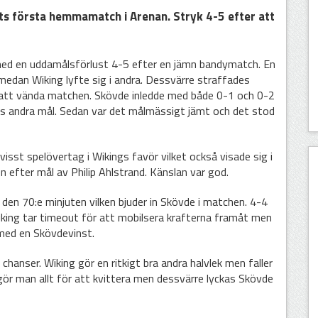
ets första hemmamatch i Arenan. Stryk 4-5 efter att
med en uddamålsförlust 4-5 efter en jämn bandymatch. En
 medan Wiking lyfte sig i andra. Dessvärre straffades
 att vända matchen. Skövde inledde med både 0-1 och 0-2
es andra mål. Sedan var det målmässigt jämt och det stod
visst spelövertag i Wikings favör vilket också visade sig i
n efter mål av Philip Ahlstrand. Känslan var god.
 den 70:e minjuten vilken bjuder in Skövde i matchen. 4-4
iking tar timeout för att mobilsera krafterna framåt men
 med en Skövdevinst.
hanser. Wiking gör en ritkigt bra andra halvlek men faller
 gör man allt för att kvittera men dessvärre lyckas Skövde