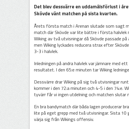
Det blev dessvärre en uddamålsförlust i år
Skövde vänt matchen på sista kvarten.
Årets första match i Arenan slutade som sagt 
match där Skövde var lite bättre i första halvlek
Wiking av två utvisningar då Skövde passade på
men Wiking lyckades reducera strax efter Skövd
3-3 i halvlek.
Inledningen på andra halvlek var jämnare med ett 
resultatet. I den 65:e minuten tar Wiking ledninge
Dessvärre drar Wiking på sig två utvisningar runt
kommer i den 72:a minuten och 4-5 i den 74:e. W
tyvärr får vi ingen utdelning och matchen slutar
En bra bandymatch där båda lagen producerar bra c
lite på eget grepp med två utvisningar. Sista 10
värja sig från Wikings offensiv.