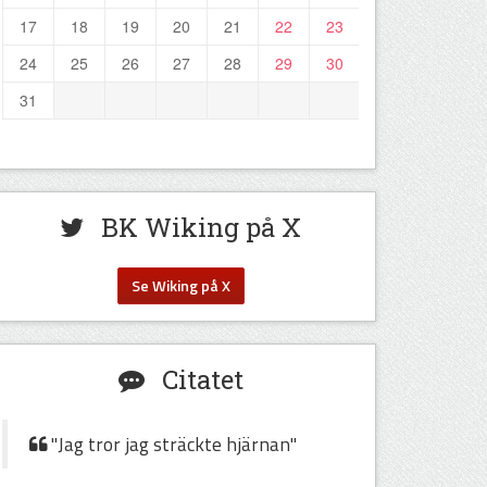
17
18
19
20
21
22
23
24
25
26
27
28
29
30
31
BK Wiking på X
Se Wiking på X
Citatet
"Jag tror jag sträckte hjärnan"