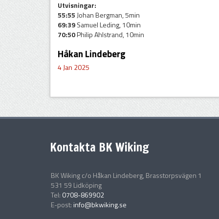
Utvisningar:
55:55
Johan Bergman, 5min
69:39
Samuel Leding, 10min
70:50
Philip Ahlstrand, 10min
Håkan Lindeberg
4 Jan 2025
Kontakta BK Wiking
BK Wiking c/o Håkan Lindeberg, Brasstorpsvägen 1
531 59 Lidköping
Tel:
0708-869902
E-post:
info@bkwiking.se