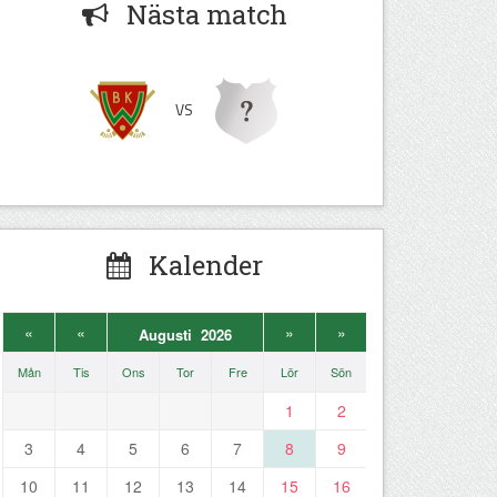
Nästa match
VS
Kalender
«
«
»
»
Augusti 2026
Mån
Tis
Ons
Tor
Fre
Lör
Sön
1
2
3
4
5
6
7
8
9
10
11
12
13
14
15
16