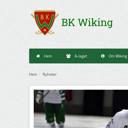
BK Wiking
Hem
A-laget
Om Wiking
Hem
Nyheter