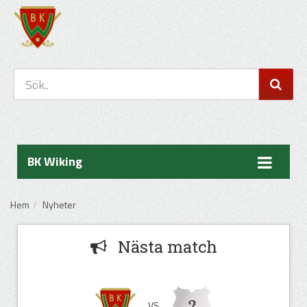
BK Wiking
Hem
Nyheter
Nästa match
VS