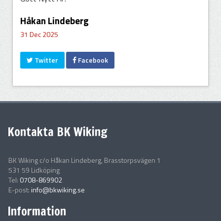
Håkan Lindeberg
31 Dec 2025
Twitter
Facebook
Kontakta BK Wiking
BK Wiking c/o Håkan Lindeberg, Brasstorpsvägen 1
531 59 Lidköping
Tel:
0708-869902
E-post:
info@bkwiking.se
Information