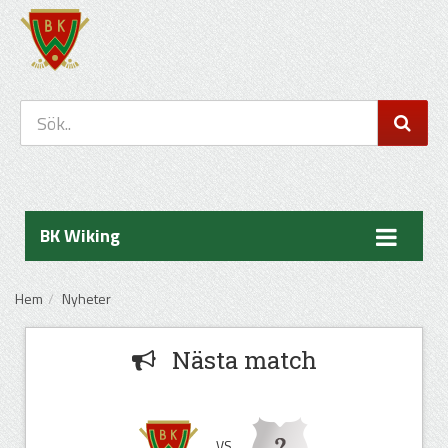
BK Wiking
Hem
Nyheter
Nästa match
VS