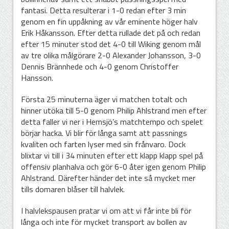
fantasi. Detta resulterar i 1-0 redan efter 3 min
genom en fin uppåkning av vår eminente höger halv
Erik Håkansson. Efter detta rullade det på och redan
efter 15 minuter stod det 4-0 till Wiking genom mål
av tre olika målgörare 2-0 Alexander Johansson, 3-0
Dennis Brännhede och 4-0 genom Christoffer
Hansson.
Första 25 minuterna äger vi matchen totalt och
hinner utöka till 5-0 genom Philip Ahlstrand men efter
detta faller vi ner i Hemsjö’s matchtempo och spelet
börjar hacka. Vi blir för långa samt att passnings
kvaliten och farten lyser med sin frånvaro. Dock
blixtar vi till i 34 minuten efter ett klapp klapp spel på
offensiv planhalva och gör 6-0 åter igen genom Philip
Ahlstrand. Därefter händer det inte så mycket mer
tills domaren blåser till halvlek.
I halvlekspausen pratar vi om att vi får inte bli för
långa och inte för mycket transport av bollen av