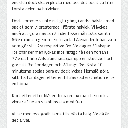
enskilda dock ska vi plocka med oss det positiva från
första delen av halvleken.
Dock kommer vi inte riktigt i gång i andra halvlek med
spelet som vi presterade i första halvlek. Vi lyckas
ändå att göra nästan 2 indentiska mål i 52:a samt i
66:e minuten genom en frispelad Alexander Johansson
som gör sitt 2:a respektive 3:e för dagen. Vi skapar
lite chanser men lyckas inte riktigt få i den förrän i
77:e då Philip Ahlstrand snappar upp en studsboll och
gör sitt 3:e för dagen och Wikings 9:e. Sista 10
minuterna spelas bara av dock lyckas Hemsjö göra
sitt 1:a för dagen efter en tilltrasslad sistuation efter
en hörna.
Kort efter efter blåser domaren av matchen och vi
vinner efter en stabil insats med 9-1.
Vi tar med oss godbitarna tills nästa helg för då är
det allvar.