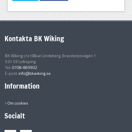
Kontakta BK Wiking
BK Wiking c/o Håkan Lindeberg, Brasstorpsvägen 1
531 59 Lidköping
Tel:
0708-869902
E-post:
info@bkwiking.se
Information
Om cookies
Socialt