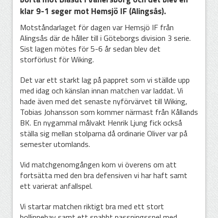
klar 9-1 seger mot Hemsjö IF (Alingsås).
Motståndarlaget för dagen var Hemsjö IF från
Alingsås där de håller till i Göteborgs division 3 serie.
Sist lagen mötes för 5-6 år sedan blev det
storförlust för Wiking.
Det var ett starkt lag på pappret som vi ställde upp
med idag och känslan innan matchen var laddat. Vi
hade även med det senaste nyförvärvet till Wiking,
Tobias Johansson som kommer närmast från Kållands
BK. En nygammal målvakt Henrik Ljung fick också
ställa sig mellan stolparna då ordinarie Oliver var på
semester utomlands.
Vid matchgenomgången kom vi överens om att
fortsätta med den bra defensiven vi har haft samt
ett varierat anfallspel.
Vi startar matchen riktigt bra med ett stort
bollinnehav samt ett snabbt passningsspel med