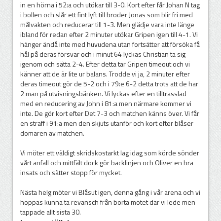
in en hörna i 52:a och utökar till 3-0. Kort efter får Johan N tag
i bollen och slår ett fint lyft till broder Jonas som blir fri med
målvakten och reducerar till 1-3. Men glädje vara inte länge
ibland för redan efter 2 minuter utökar Gripen igen till 4-1. Vi
hänger ändå inte med huvudena utan fortsätter att försöka få
hål på deras försvar och i minut 64 lyckas Christian ta sig
igenom och sätta 2-4. Efter detta tar Gripen timeout och vi
känner att de är lite ur balans. Trodde vi ja, 2 minuter efter
deras timeout gör de 5-2 och i 79:e 6-2 detta trots att de har
2 man på utvisningsbänken. Vi lyckas efter en tilltrasslad
med en reducering av John i 81:a men närmare kommer vi
inte. De gör kort efter Det 7-3 och matchen känns över. Vi får
en straff i 91:a men den skjuts utanför och kort efter blåser
domaren av matchen.
Vi möter ett väldigt skridskostarkt lag idag som körde sönder
vårt anfall och mittfält dock gör backlinjen och Oliver en bra
insats och sätter stopp för mycket.
Nästa helg möter vi Blåsut igen, denna gång i vår arena och vi
hoppas kunna ta revansch från borta mötet där vi lede men
tappade allt sista 30.