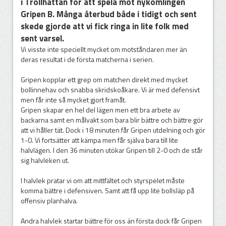
i Trollhättan för att spela mot nykomlingen
Gripen B. Många återbud både i tidigt och sent
skede gjorde att vi fick ringa in lite folk med
sent varsel.
Vi visste inte speciellt mycket om motståndaren mer än
deras resultat i de första matcherna i serien.
Gripen kopplar ett grep om matchen direkt med mycket
bollinnehav och snabba skridskoåkare. Vi är med defensivt
men får inte så mycket gjort framåt.
Gripen skapar en hel del lägen men ett bra arbete av
backarna samt en målvakt som bara blir bättre och bättre gör
att vi håller tät. Dock i 18 minuten får Gripen utdelning och gör
1-0. Vi fortsätter att kämpa men får själva bara till lite
halvlägen. I den 36 minuten utökar Gripen till 2-0 och de står
sig halvleken ut.
I halvlek pratar vi om att mittfältet och styrspelet måste
komma bättre i defensiven. Samt att få upp lite bollsläp på
offensiv planhalva.
Andra halvlek startar bättre för oss än första dock får Gripen