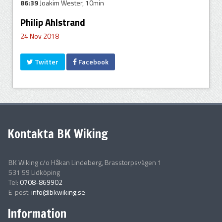
86:39
Joakim Wester, 10min
Philip Ahlstrand
24 Nov 2018
Twitter
Facebook
Kontakta BK Wiking
BK Wiking c/o Håkan Lindeberg, Brasstorpsvägen 1
531 59 Lidköping
Tel:
0708-869902
E-post:
info@bkwiking.se
Information