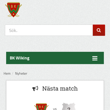
BK Wiking
Hem
Nyheter
Nästa match
VS