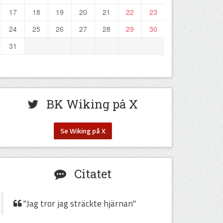
17
18
19
20
21
22
23
24
25
26
27
28
29
30
31
BK Wiking på X
Se Wiking på X
Citatet
"Jag tror jag sträckte hjärnan"