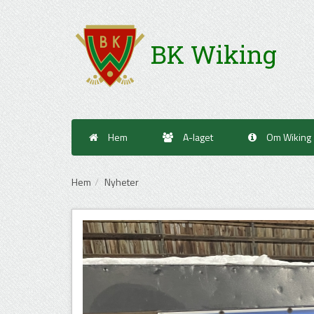
BK Wiking
Hem
A-laget
Om Wiking
Hem
Nyheter