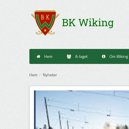
BK Wiking
Hem
A-laget
Om Wiking
Hem
Nyheter