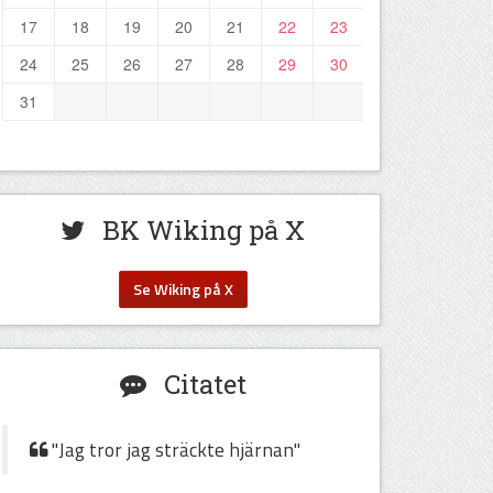
17
18
19
20
21
22
23
24
25
26
27
28
29
30
31
BK Wiking på X
Se Wiking på X
Citatet
"Jag tror jag sträckte hjärnan"