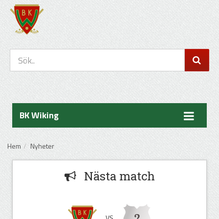
BK Wiking
Hem
Nyheter
Nästa match
VS