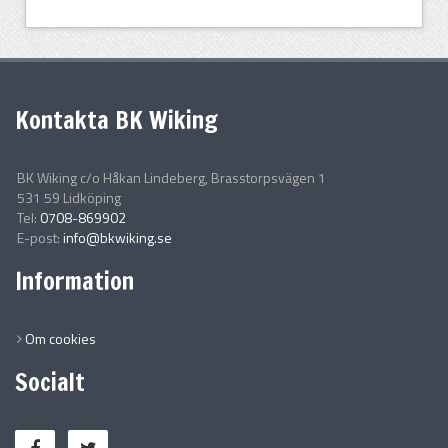
Kontakta BK Wiking
BK Wiking c/o Håkan Lindeberg, Brasstorpsvägen 1
531 59 Lidköping
Tel:
0708-869902
E-post:
info@bkwiking.se
Information
Om cookies
Socialt