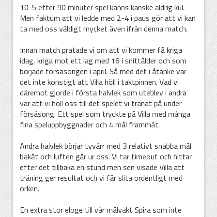
10-5 efter 90 minuter spel känns kanske aldrig kul.
Men faktum att vi ledde med 2-4 i paus gör att vi kan
ta med oss väldigt mycket även ifrån denna match.
Innan match pratade vi om att vi kommer få kriga
idag, kriga mot ett lag med 16 i snittålder och som
började försäsongen i april. Så med det i åtanke var
det inte konstigt att Villa höll i taktpinnen. Vad vi
däremot gjorde i första halvlek som uteblev i andra
var att vi höll oss till det spelet vi tränat på under
försäsong. Ett spel som tryckte på Villa med många
fina speluppbyggnader och 4 mål frammåt.
Andra halvlek börjar tyvärr med 3 relativt snabba mål
bakåt och luften går ur oss. Vi tar timeout och hittar
efter det tillbaka en stund men sen visade Villa att
träning ger resultat och vi får slita ordentligt med
orken.
En extra stor eloge till vår målvakt Spira som inte