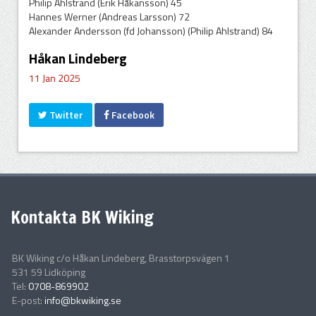
Philip Ahlstrand (Erik Håkansson) 45
Hannes Werner (Andreas Larsson) 72
Alexander Andersson (fd Johansson) (Philip Ahlstrand) 84
Håkan Lindeberg
11 Jan 2025
Twitter
Facebook
Kontakta BK Wiking
BK Wiking c/o Håkan Lindeberg, Brasstorpsvägen 1
531 59 Lidköping
Tel:
0708-869902
E-post:
info@bkwiking.se