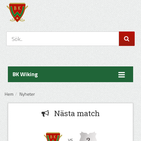
BK Wiking
Hem
Nyheter
Nästa match
VS