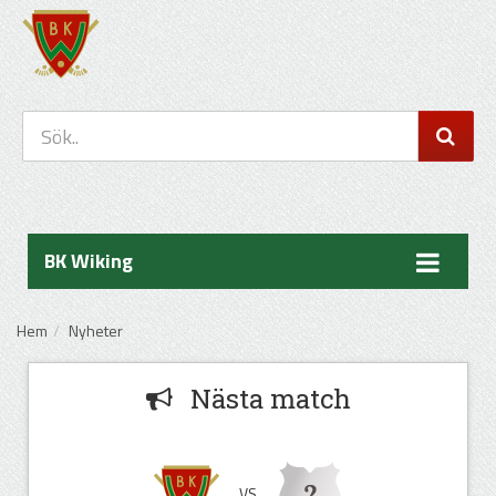
BK Wiking
Hem
Nyheter
Nästa match
VS