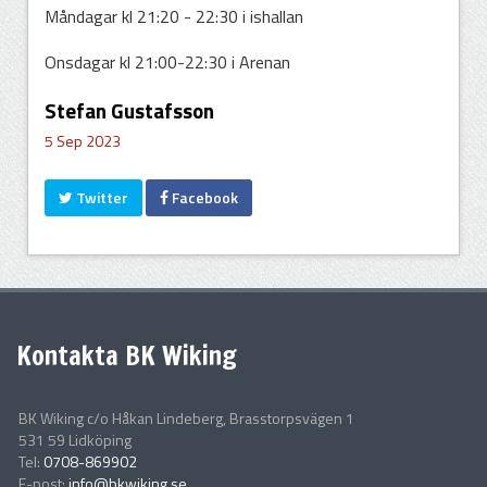
Måndagar kl 21:20 - 22:30 i ishallan
Onsdagar kl 21:00-22:30 i Arenan
Stefan Gustafsson
5 Sep 2023
Twitter
Facebook
Kontakta BK Wiking
BK Wiking c/o Håkan Lindeberg, Brasstorpsvägen 1
531 59 Lidköping
Tel:
0708-869902
E-post:
info@bkwiking.se